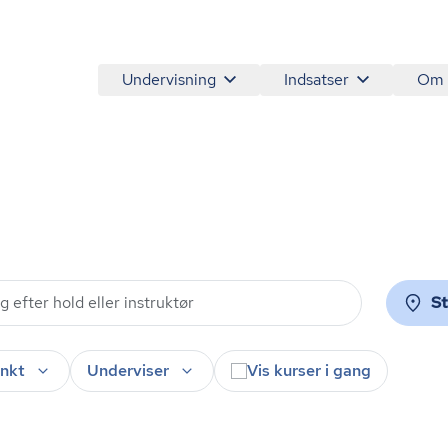
Undervisning
Indsatser
Om
S
nkt
Underviser
Vis kurser i gang