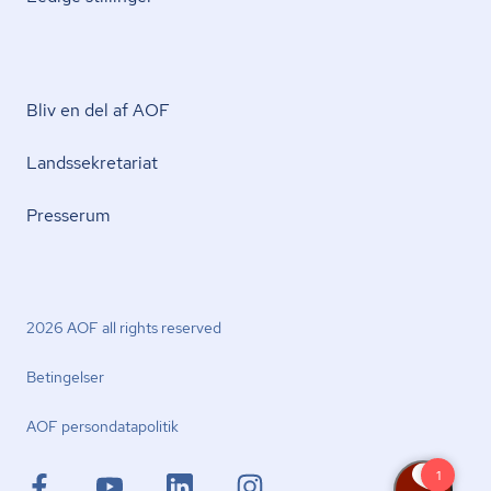
Bliv en del af AOF
Lands­se­kre­ta­ri­at
Presserum
2026 AOF all rights reserved
Betingelser
AOF per­son­da­ta­po­li­tik