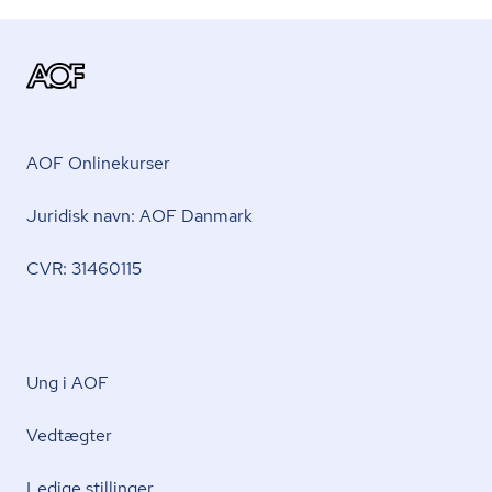
AOF Onlinekurser
Juridisk navn: AOF Danmark
CVR: 31460115
Ung i AOF
Vedtægter
Ledige stillinger