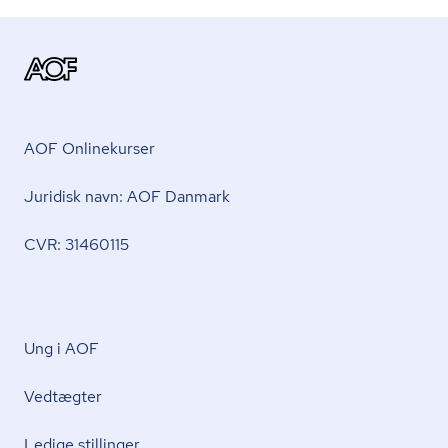
AOF Onlinekurser
Juridisk navn: AOF Danmark
CVR: 31460115
Ung i AOF
Vedtægter
Ledige stillinger