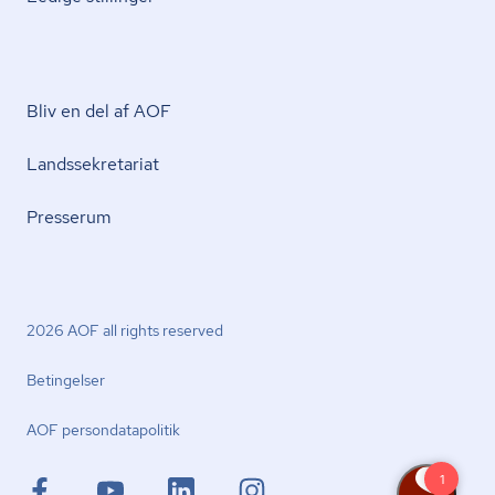
Bliv en del af AOF
Lands­se­kre­ta­ri­at
Presserum
2026 AOF all rights reserved
Betingelser
AOF per­son­da­ta­po­li­tik