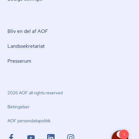
Bliv en del af AOF
Lands­se­kre­ta­ri­at
Presserum
2026 AOF all rights reserved
Betingelser
AOF per­son­da­ta­po­li­tik