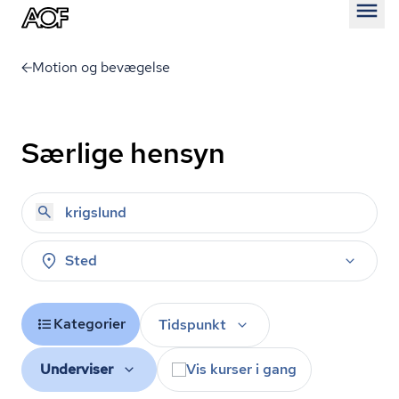
Åben
Motion og bevægelse
Særlige hensyn
Sted
Kategorier
Tidspunkt
Underviser
Vis kurser i gang