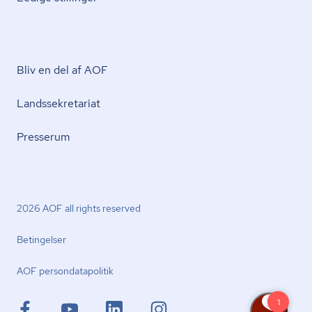
Bliv en del af AOF
Lands­se­kre­ta­ri­at
Presserum
2026 AOF all rights reserved
Betingelser
AOF per­son­da­ta­po­li­tik