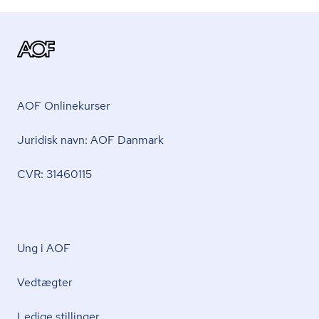
AOF Onlinekurser
Juridisk navn: AOF Danmark
CVR: 31460115
Ung i AOF
Vedtægter
Ledige stillinger