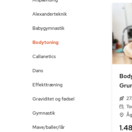
Alexanderteknik
Babygymnastik
Bodytoning
Callanetics
Dans
Bod
Effekttræning
Grun
27
Graviditet og fødsel
To
Gymnastik
Åg
1.48
Mave/baller/lår