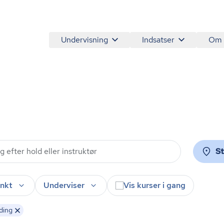
Undervisning
Indsatser
Om
S
nkt
Underviser
Vis kurser i gang
Kolding