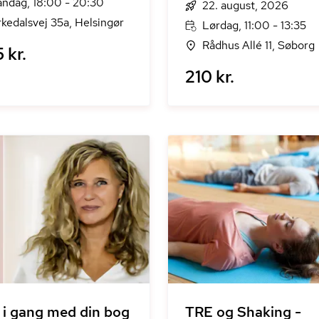
ndag, 18:00 - 20:30
22. august, 2026
rkedalsvej 35a, Helsingør
Lørdag, 11:00 - 13:35
Rådhus Allé 11, Søborg
5 kr.
210 kr.
i gang med din bog
TRE og Shaking -