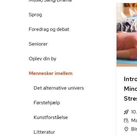
Sprog
Foredrag og debat
Seniorer
Oplev din by
Mennesker imellem
Int
Det alternative univers
Mind
Stre
Førstehjælp
10
Kunstforståelse
Ma
Bi
Litteratur