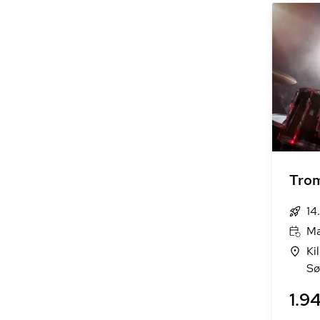
Tro
14
Ma
Ki
Sø
1.94