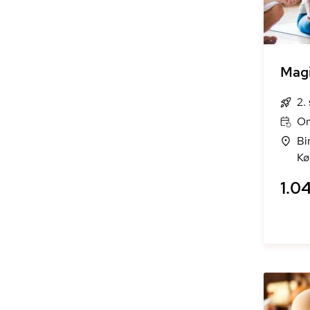
Magi
2.
On
Bi
Kø
1.04