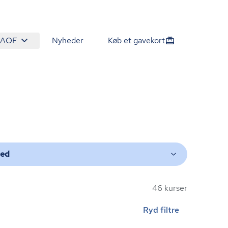
 AOF
Nyheder
Køb et gavekort
ted
46 kurser
Ryd filtre