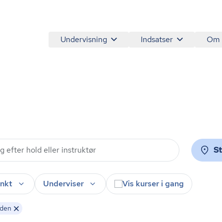
Undervisning
Indsatser
Om
S
nkt
Underviser
Vis kurser i gang
aden