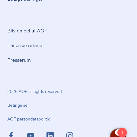
Bliv en del af AOF
Lands­se­kre­ta­ri­at
Presserum
2026 AOF all rights reserved
Betingelser
AOF per­son­da­ta­po­li­tik