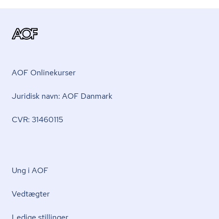
AOF Onlinekurser
Juridisk navn: AOF Danmark
CVR: 31460115
Ung i AOF
Vedtægter
Ledige stillinger