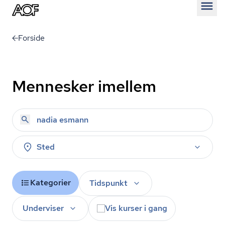
Åben
Forside
Mennesker imellem
Sted
Kategorier
Tidspunkt
Underviser
Vis kurser i gang