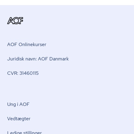
AOF Onlinekurser
Juridisk navn: AOF Danmark
CVR: 31460115
Ung i AOF
Vedtægter
Ledige stillinger