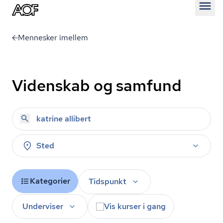
Åben
Mennesker imellem
Videnskab og samfund
Sted
Kategorier
Tidspunkt
Underviser
Vis kurser i gang