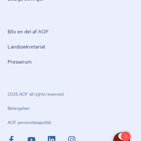
Bliv en del af AOF
Lands­se­kre­ta­ri­at
Presserum
2026 AOF all rights reserved
Betingelser
AOF per­son­da­ta­po­li­tik