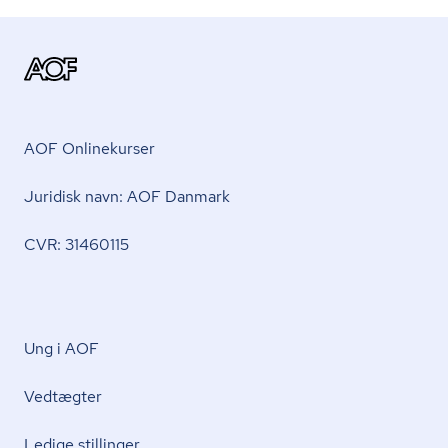
AOF Onlinekurser
Juridisk navn: AOF Danmark
CVR: 31460115
Ung i AOF
Vedtægter
Ledige stillinger