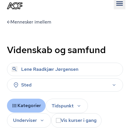
Åben
Mennesker imellem
Videnskab og samfund
Sted
Kategorier
Tidspunkt
Underviser
Vis kurser i gang