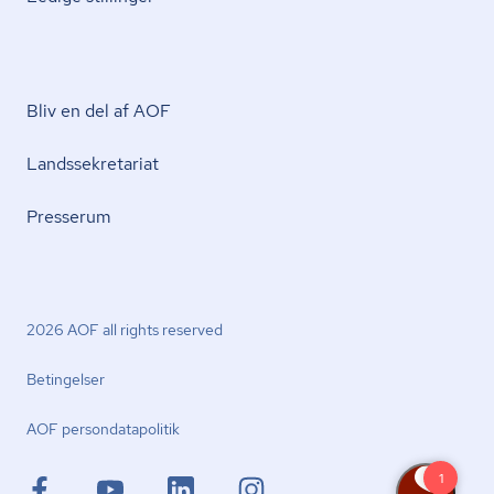
Bliv en del af AOF
Lands­se­kre­ta­ri­at
Presserum
2026 AOF all rights reserved
Betingelser
AOF per­son­da­ta­po­li­tik