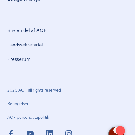
Bliv en del af AOF
Lands­se­kre­ta­ri­at
Presserum
2026 AOF all rights reserved
Betingelser
AOF per­son­da­ta­po­li­tik