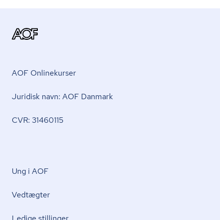
AOF Onlinekurser
Juridisk navn: AOF Danmark
CVR: 31460115
Ung i AOF
Vedtægter
Ledige stillinger