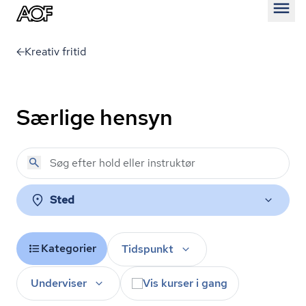
Åben
Kreativ fritid
Særlige hensyn
Sted
Kategorier
Tidspunkt
Underviser
Vis kurser i gang