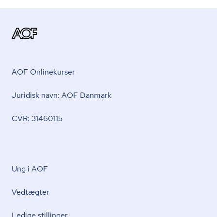
AOF Onlinekurser
Juridisk navn: AOF Danmark
CVR: 31460115
Ung i AOF
Vedtægter
Ledige stillinger