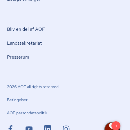
Bliv en del af AOF
Lands­se­kre­ta­ri­at
Presserum
2026 AOF all rights reserved
Betingelser
AOF per­son­da­ta­po­li­tik