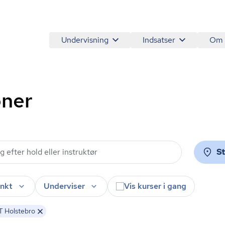
Undervisning
Indsatser
Om
oner
S
nkt
Underviser
Vis kurser i gang
 Holstebro