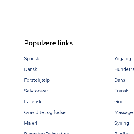
Populære links
Spansk
Yoga og 
Dansk
Hundetr
Førstehjælp
Dans
Selvforsvar
Fransk
Italiensk
Guitar
Graviditet og fødsel
Massage
Maleri
Syning
Blomster/Dekoration
Pileflet