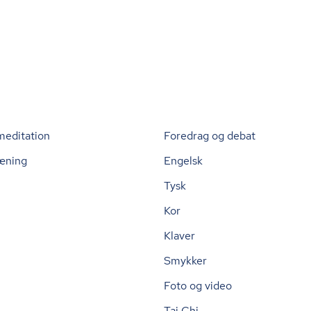
meditation
Foredrag og debat
æning
Engelsk
Tysk
Kor
Klaver
Smykker
Foto og video
Tai Chi