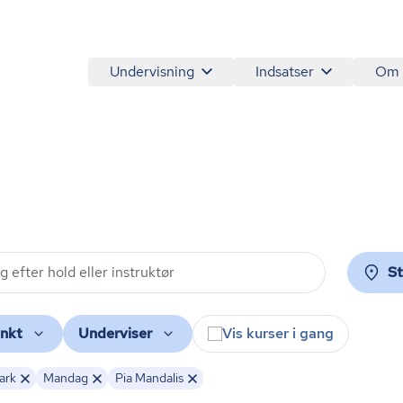
Undervisning
Indsatser
Om
S
nkt
Underviser
Vis kurser i gang
ark
Mandag
Pia Mandalis