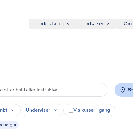
Undervisning
Indsatser
Om
S
nkt
Underviser
Vis kurser i gang
ndborg