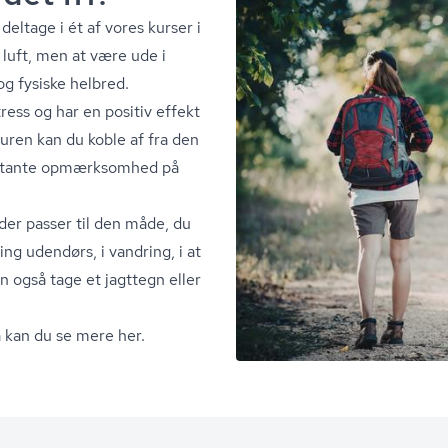
deltage i ét af vores kurser i
k luft, men at være ude i
g fysiske helbred.
ress og har en positiv effekt
turen kan du koble af fra den
onstante opmærksomhed på
der passer til den måde, du
ning udendørs, i vandring, i at
 også tage et jagttegn eller
 så kan du se mere her.