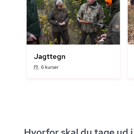
Jagttegn
6 kurser
Hvorfor skal du tage ud i 