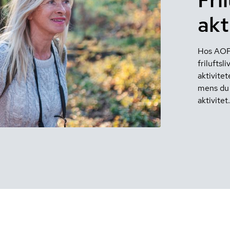
akt
Hos AOF h
frilufts
aktivitet
mens du 
aktivitet.