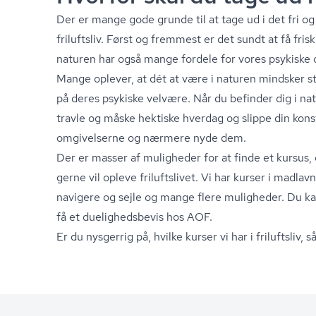
Der er mange gode grunde til at tage ud i det fri og 
friluftsliv. Først og fremmest er det sundt at få fris
naturen har også mange fordele for vores psykiske o
Mange oplever, at dét at være i naturen mindsker st
på deres psykiske velvære. Når du befinder dig i na
travle og måske hektiske hverdag og slippe din k
omgivelserne og nærmere nyde dem.
Der er masser af muligheder for at finde et kursus, 
gerne vil opleve friluftslivet. Vi har kurser i madlav
navigere og sejle og mange flere muligheder. Du kan
få et du­e­lig­heds­be­vis hos AOF.
Er du nysgerrig på, hvilke kurser vi har i friluftsliv,