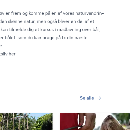
øvler frem og komme på én af vores na­tur­van­drin­
den skønne natur, men også bliver en del af et
 kan tilmelde dig et kursus i madlavning over bål,
er bålet, som du kan bruge på fx din næste
e.
sliv her.
Se alle