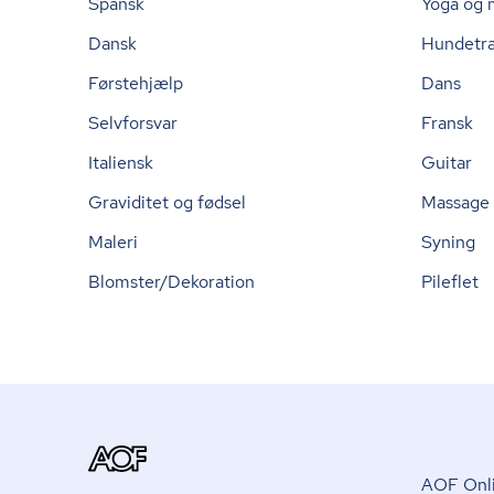
Spansk
Yoga og 
Dansk
Hundetr
Førstehjælp
Dans
Selvforsvar
Fransk
Italiensk
Guitar
Graviditet og fødsel
Massage
Maleri
Syning
Blomster/Dekoration
Pileflet
AOF Onli