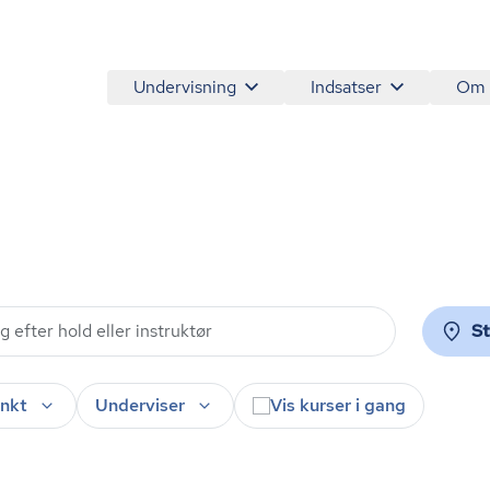
Undervisning
Indsatser
Om
S
nkt
Underviser
Vis kurser i gang