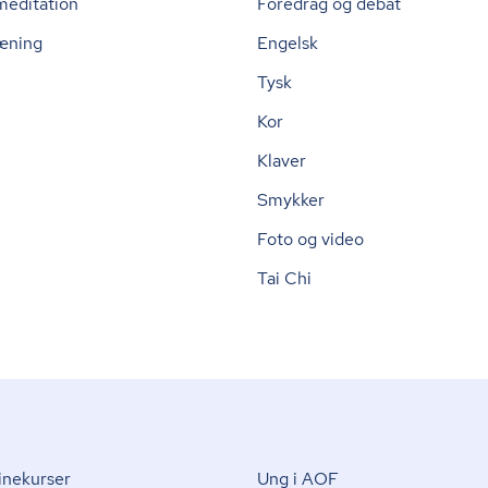
meditation
Foredrag og debat
æning
Engelsk
Tysk
Kor
Klaver
Smykker
Foto og video
Tai Chi
nekurser
Ung i AOF