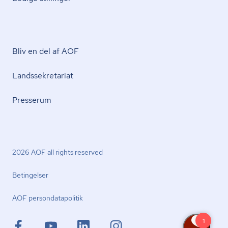
Bliv en del af AOF
Lands­se­kre­ta­ri­at
Presserum
2026 AOF all rights reserved
Betingelser
AOF per­son­da­ta­po­li­tik