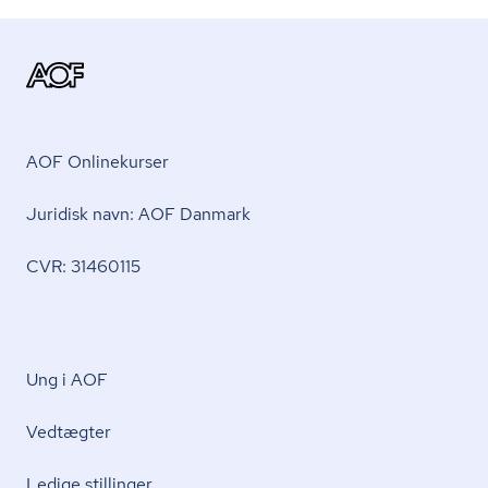
AOF Onlinekurser
Juridisk navn: AOF Danmark
CVR: 31460115
Ung i AOF
Vedtægter
Ledige stillinger