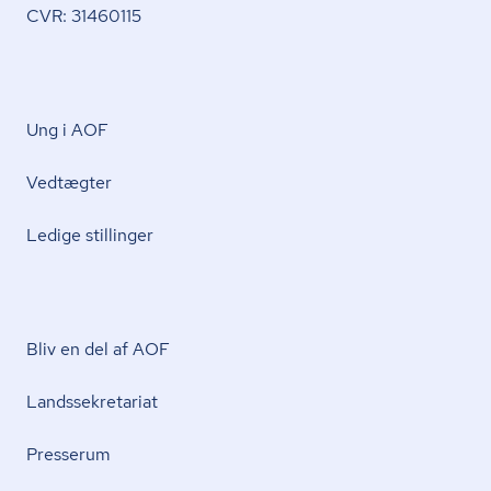
CVR: 31460115
Ung i AOF
Vedtægter
Ledige stillinger
Bliv en del af AOF
Lands­se­kre­ta­ri­at
Presserum