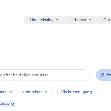
Undervisning
Indsatser
Om
S
nkt
Underviser
Vis kurser i gang
ndborg