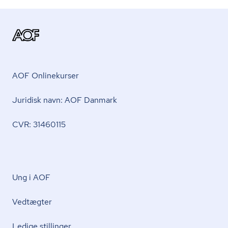
AOF Onlinekurser
Juridisk navn: AOF Danmark
CVR: 31460115
Ung i AOF
Vedtægter
Ledige stillinger