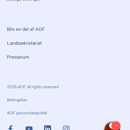
Bliv en del af AOF
Lands­se­kre­ta­ri­at
Presserum
2026 AOF all rights reserved
Betingelser
AOF per­son­da­ta­po­li­tik