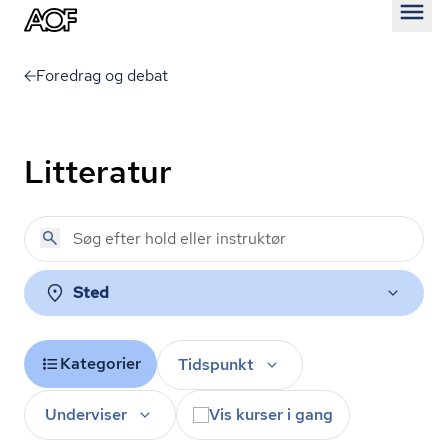
Åben
Foredrag og debat
Litteratur
Sted
Kategorier
Tidspunkt
Underviser
Vis kurser i gang