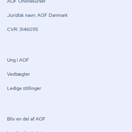
AOF Onlinekurser
Juridisk navn: AOF Danmark
CVR: 31460115
Ung i AOF
Vedtægter
Ledige stillinger
Bliv en del af AOF