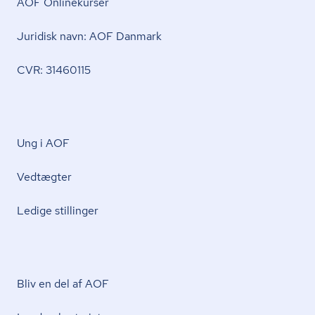
AOF Onlinekurser
Juridisk navn: AOF Danmark
CVR: 31460115
Ung i AOF
Vedtægter
Ledige stillinger
Bliv en del af AOF