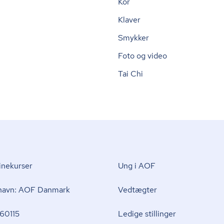
Kor
Klaver
Smykker
Foto og video
Tai Chi
nekurser
Ung i AOF
 navn: AOF Danmark
Vedtægter
60115
Ledige stillinger