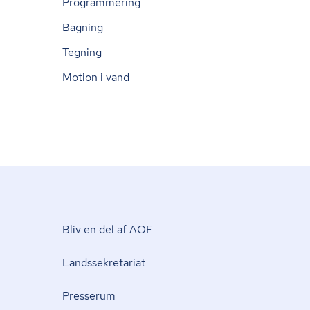
Programmering
Bagning
Tegning
Motion i vand
Bliv en del af AOF
Lands­se­kre­ta­ri­at
Presserum