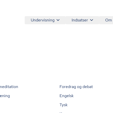
Undervisning
Indsatser
Om
meditation
Foredrag og debat
æning
Engelsk
Tysk