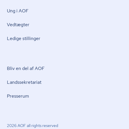
Ung i AOF
Vedtægter
Ledige stillinger
Bliv en del af AOF
Lands­se­kre­ta­ri­at
Presserum
2026 AOF all rights reserved