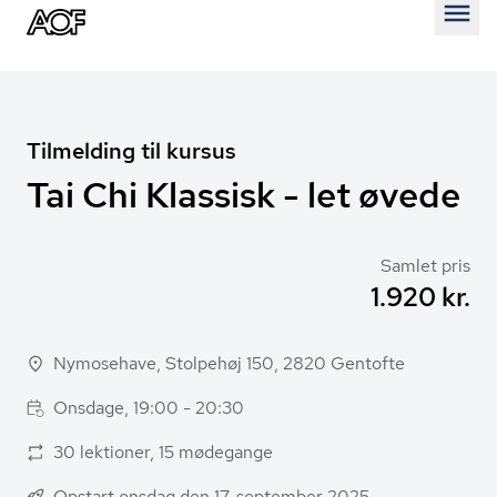
Åben
Tilmelding til kursus
Tai Chi Klassisk - let øvede
Samlet pris
1.920 kr.
Nymosehave, Stolpehøj 150, 2820 Gentofte
Onsdage, 19:00 - 20:30
30 lektioner, 15 mødegange
Opstart onsdag den 17. september 2025