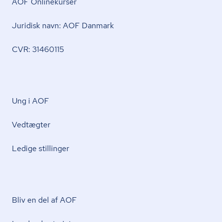
AOF Onlinekurser
Juridisk navn: AOF Danmark
CVR: 31460115
Ung i AOF
Vedtægter
Ledige stillinger
Bliv en del af AOF