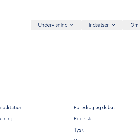
Undervisning
Indsatser
Om
meditation
Foredrag og debat
æning
Engelsk
Tysk