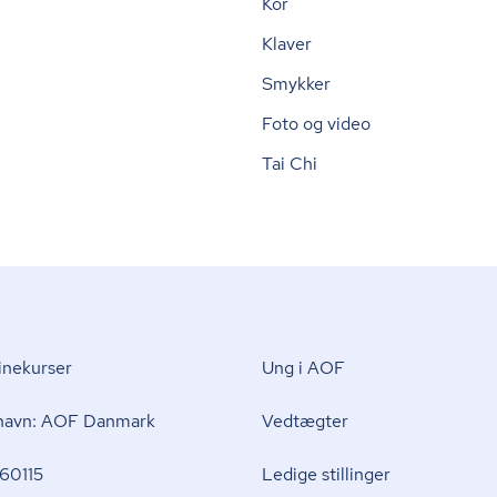
Kor
Klaver
Smykker
Foto og video
Tai Chi
nekurser
Ung i AOF
 navn: AOF Danmark
Vedtægter
60115
Ledige stillinger