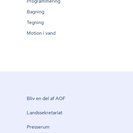
Programmering
Bagning
Tegning
Motion i vand
Bliv en del af AOF
Lands­se­kre­ta­ri­at
Presserum