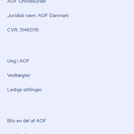
AOF Onlinekurser
Juridisk navn: AOF Danmark
CVR: 31460115
Ung i AOF
Vedtægter
Ledige stillinger
Bliv en del af AOF