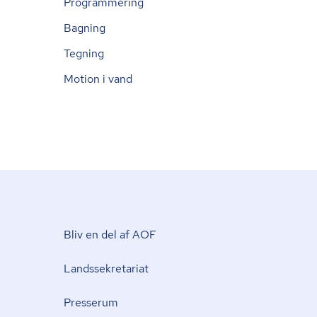
Programmering
Bagning
Tegning
Motion i vand
Bliv en del af AOF
Lands­se­kre­ta­ri­at
Presserum