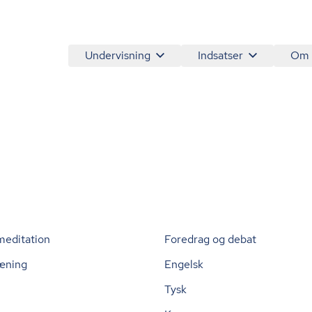
Undervisning
Indsatser
Om
meditation
Foredrag og debat
æning
Engelsk
Tysk