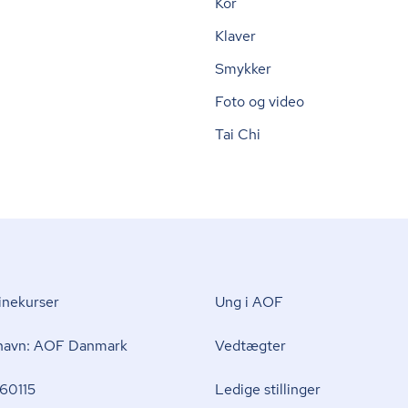
Kor
Klaver
Smykker
Foto og video
Tai Chi
nekurser
Ung i AOF
 navn: AOF Danmark
Vedtægter
60115
Ledige stillinger