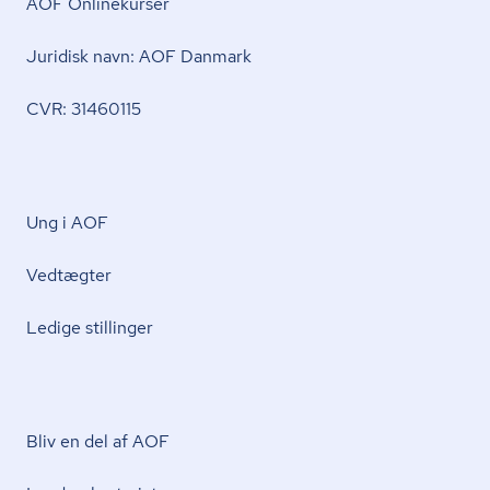
AOF Onlinekurser
Juridisk navn: AOF Danmark
CVR: 31460115
Ung i AOF
Vedtægter
Ledige stillinger
Bliv en del af AOF