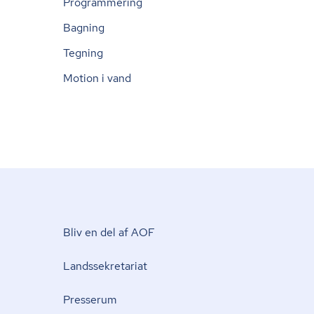
Programmering
Bagning
Tegning
Motion i vand
Bliv en del af AOF
Lands­se­kre­ta­ri­at
Presserum