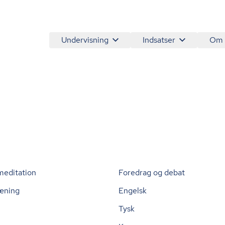
Undervisning
Indsatser
Om
meditation
Foredrag og debat
æning
Engelsk
Tysk