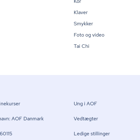
Kor
Klaver
Smykker
Foto og video
Tai Chi
nekurser
Ung i AOF
 navn: AOF Danmark
Vedtægter
60115
Ledige stillinger