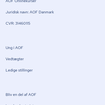
AOF Onlinekurser
Juridisk navn: AOF Danmark
CVR: 31460115
Ung i AOF
Vedtægter
Ledige stillinger
Bliv en del af AOF