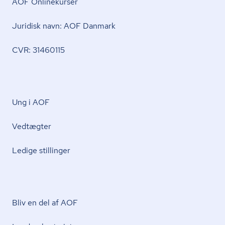
AOF Onlinekurser
Juridisk navn: AOF Danmark
CVR: 31460115
Ung i AOF
Vedtægter
Ledige stillinger
Bliv en del af AOF