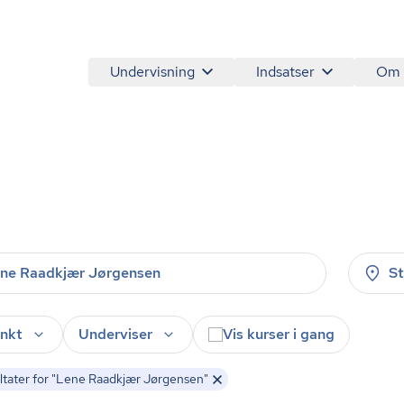
Undervisning
Indsatser
Om
S
nkt
Underviser
Vis kurser i gang
tater for "Lene Raadkjær Jørgensen"