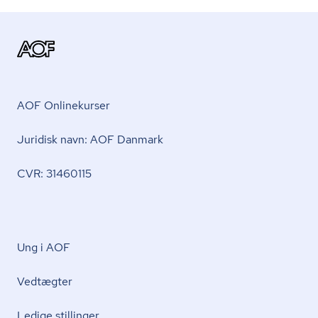
AOF Onlinekurser
Juridisk navn: AOF Danmark
CVR: 31460115
Ung i AOF
Vedtægter
Ledige stillinger