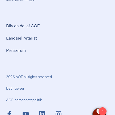
Bliv en del af AOF
Lands­se­kre­ta­ri­at
Presserum
2026 AOF all rights reserved
Betingelser
AOF per­son­da­ta­po­li­tik