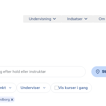
Undervisning
Indsatser
Om
S
nkt
Underviser
Vis kurser i gang
ndborg