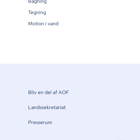
Bagning
Tegning
Motion i vand
Bliv en del af AOF
Lands­se­kre­ta­ri­at
Presserum