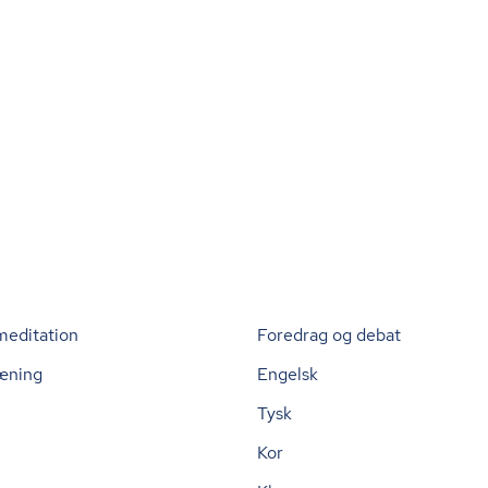
meditation
Foredrag og debat
æning
Engelsk
Tysk
Kor