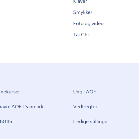
Klaver
Smykker
Foto og video
Tai Chi
nekurser
Ung i AOF
 navn: AOF Danmark
Vedtægter
60115
Ledige stillinger