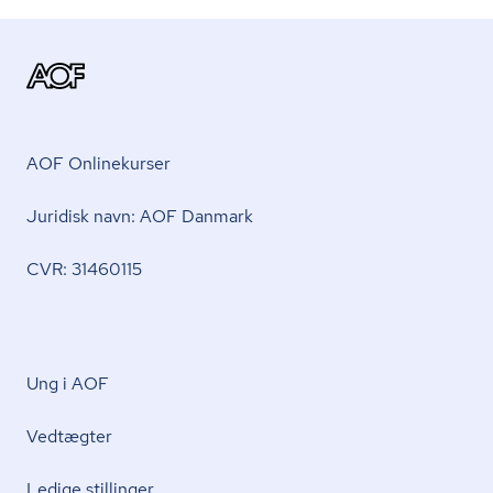
AOF Onlinekurser
Juridisk navn: AOF Danmark
CVR: 31460115
Ung i AOF
Vedtægter
Ledige stillinger