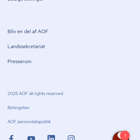
Bliv en del af AOF
Lands­se­kre­ta­ri­at
Presserum
2026 AOF all rights reserved
Betingelser
AOF per­son­da­ta­po­li­tik