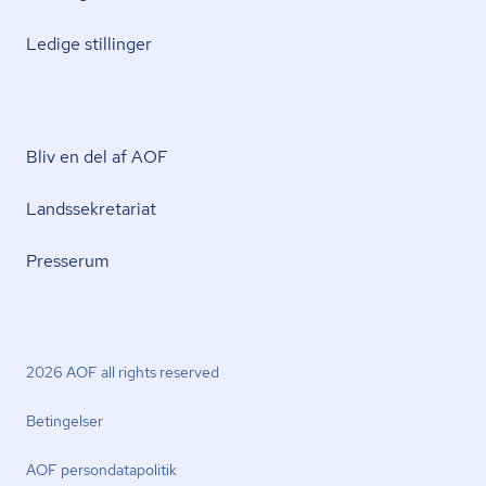
Ledige stillinger
Bliv en del af AOF
Lands­se­kre­ta­ri­at
Presserum
2026 AOF all rights reserved
Betingelser
AOF per­son­da­ta­po­li­tik