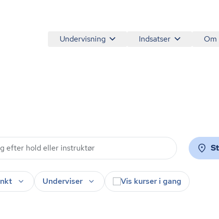
Undervisning
Indsatser
Om
S
nkt
Underviser
Vis kurser i gang