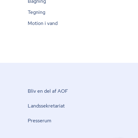
Bagning
Tegning
Motion i vand
Bliv en del af AOF
Lands­se­kre­ta­ri­at
Presserum