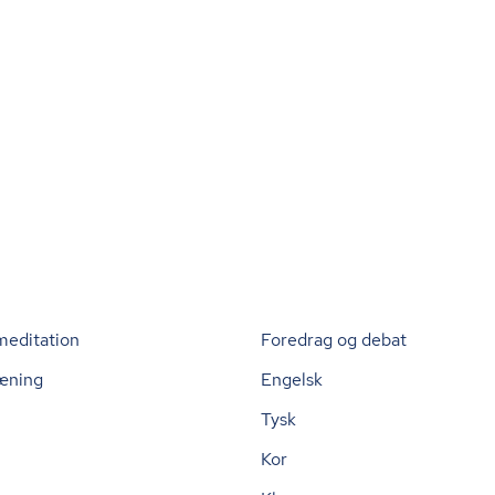
meditation
Foredrag og debat
æning
Engelsk
Tysk
Kor