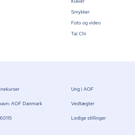
Klaver
Smykker
Foto og video
Tai Chi
nekurser
Ung i AOF
 navn: AOF Danmark
Vedtægter
60115
Ledige stillinger