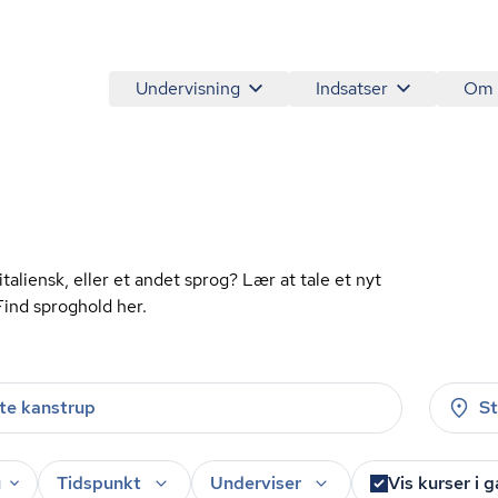
Undervisning
Indsatser
Om
italiensk, eller et andet sprog? Lær at tale et nyt
Find sproghold her.
S
u
Tidspunkt
Underviser
Vis kurser i 