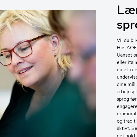
Lær
spr
Vil du bl
Hos AOF t
Uanset om
eller ital
du et kur
undervis
dine mål
arbejdspl
sprog før
engagere
grammatik
og tradit
aktivt. S
det hold,