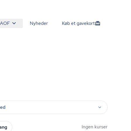
 AOF
Nyheder
Køb et gavekort
ted
Ingen kurser
gang