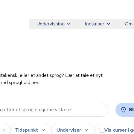
Undervisning
Indsatser
Om
italiensk, eller et andet sprog? Lær at tale et nyt
Find sproghold her.
S
u
Tidspunkt
Underviser
Vis kurser i 