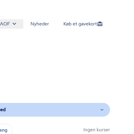
 AOF
Nyheder
Køb et gavekort
ted
Ingen kurser
gang