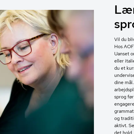
Lær
spr
Vil du bl
Hos AOF t
Uanset om
eller ital
du et kur
undervis
dine mål
arbejdspl
sprog før
engagere
grammatik
og tradit
aktivt. S
det hold,