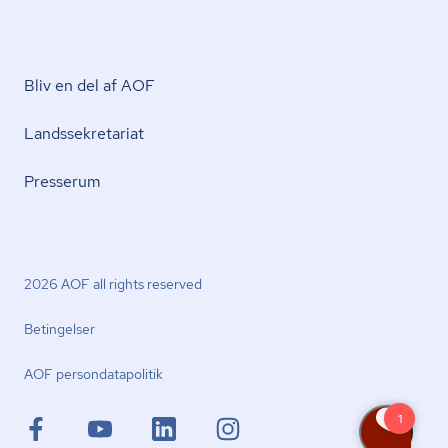
Bliv en del af AOF
Lands­se­kre­ta­ri­at
Presserum
2026 AOF all rights reserved
Betingelser
AOF per­son­da­ta­po­li­tik