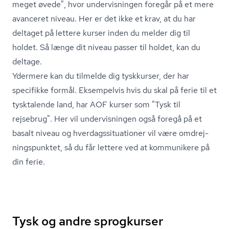
meget øvede", hvor undervisningen foregår på et mere
avanceret niveau. Her er det ikke et krav, at du har
deltaget på lettere kurser inden du melder dig til
holdet. Så længe dit niveau passer til holdet, kan du
deltage.
Ydermere kan du tilmelde dig tyskkurser, der har
specifikke formål. Eksempelvis hvis du skal på ferie til et
tysktalende land, har AOF kurser som "Tysk til
rejsebrug". Her vil undervisningen også foregå på et
basalt niveau og hver­dags­si­tu­a­tio­ner vil være om­drej­
nings­punk­tet, så du får lettere ved at kommunikere på
din ferie.
Tysk og andre sprogkurser