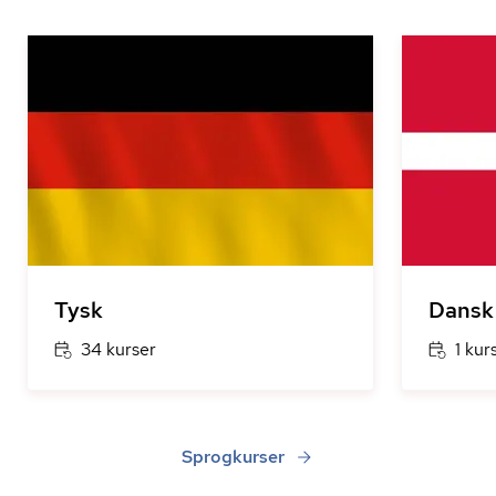
Tysk
Dansk
34 kurser
1 kur
Sprogkurser