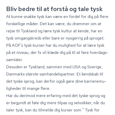
Bliv bedre til at forstå og tale tysk
At kunne snakke tysk kan være en fordel for dig på flere
forskellige måder. Det kan være, du drømmer om at
rejse til Tyskland og lære tysk kultur at kende, har en
tysk omgangskreds eller bare er nysgerrig på sproget.
På AOF's tysk-kurser har du mulighed for at lære tysk
på et niveau, der fx vil klæde dig på til at føre hver­dags­
sam­ta­ler.
Desuden er Tyskland, sammen med USA og Sverige,
Danmarks største sam­han­dels­part­ner. Et kendskab til
det tyske sprog, kan derfor også gøre dine kar­ri­e­re­mu­
lig­he­der til mange flere.
Har du derimod mere erfaring med det tyske sprog og
er begyndt at føle dig mere tilpas og selvsikker, når du
taler tysk, kan du tilmelde dig kurser som " Tysk for