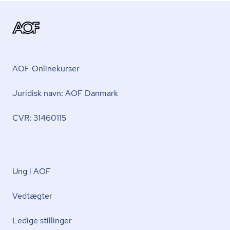
AOF Onlinekurser
Juridisk navn: AOF Danmark
CVR: 31460115
Ung i AOF
Vedtægter
Ledige stillinger