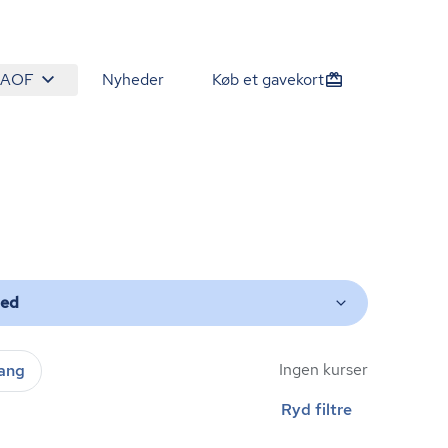
 AOF
Nyheder
Køb et gavekort
ted
Ingen kurser
gang
Ryd filtre