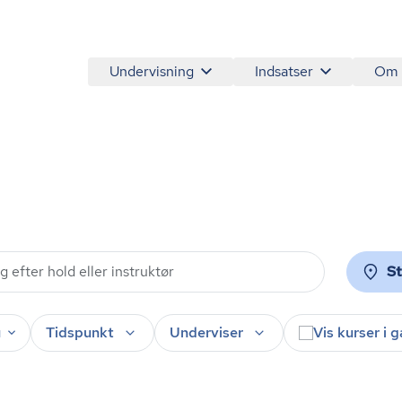
Undervisning
Indsatser
Om
S
u
Tidspunkt
Underviser
Vis kurser i 