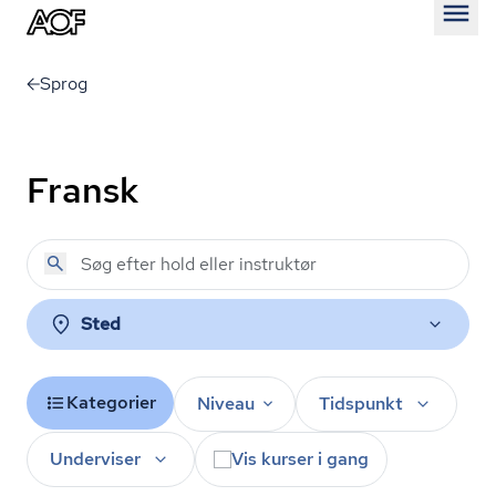
Åben
Sprog
Fransk
Sted
Kategorier
Niveau
Tidspunkt
Underviser
Vis kurser i gang