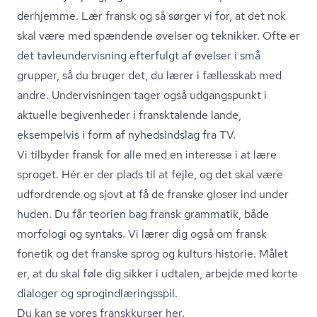
derhjemme. Lær fransk og så sørger vi for, at det nok
skal være med spændende øvelser og teknikker. Ofte er
det tavle­un­der­vis­ning efterfulgt af øvelser i små
grupper, så du bruger det, du lærer i fællesskab med
andre. Undervisningen tager også udgangspunkt i
aktuelle begivenheder i fransktalende lande,
eksempelvis i form af nyhedsindslag fra TV.
Vi tilbyder fransk for alle med en interesse i at lære
sproget. Hér er der plads til at fejle, og det skal være
udfordrende og sjovt at få de franske gloser ind under
huden. Du får teorien bag fransk grammatik, både
morfologi og syntaks. Vi lærer dig også om fransk
fonetik og det franske sprog og kulturs historie. Målet
er, at du skal føle dig sikker i udtalen, arbejde med korte
dialoger og spro­gind­læ­rings­spil.
Du kan se vores franskkurser her.