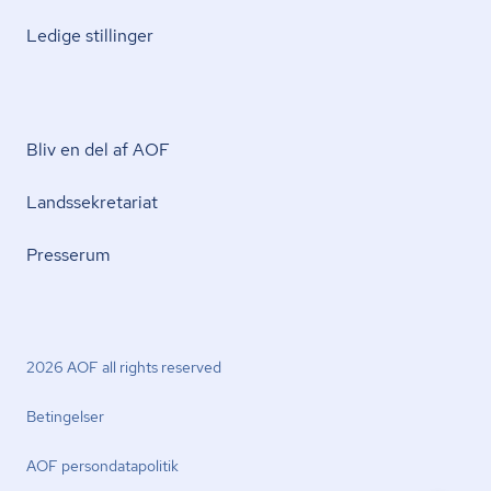
Ledige stillinger
Bliv en del af AOF
Lands­se­kre­ta­ri­at
Presserum
2026 AOF all rights reserved
Betingelser
AOF per­son­da­ta­po­li­tik