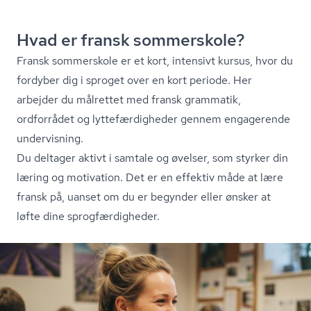
Hvad er fransk sommerskole?
Fransk sommerskole er et kort, intensivt kursus, hvor du
fordyber dig i sproget over en kort periode. Her
arbejder du målrettet med fransk grammatik,
ordforrådet og lyt­te­fær­dig­he­der gennem engagerende
undervisning.
Du deltager aktivt i samtale og øvelser, som styrker din
læring og motivation. Det er en effektiv måde at lære
fransk på, uanset om du er begynder eller ønsker at
løfte dine sprog­fær­dig­he­der.