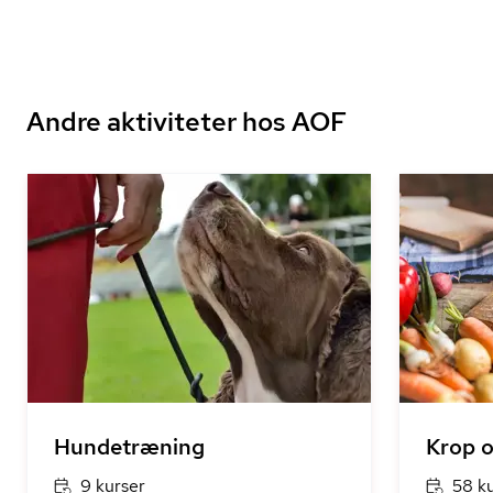
Andre aktiviteter hos AOF
Hundetræning
Krop 
9 kurser
58 k