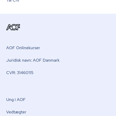
Tai Chi
AOF Onlinekurser
Juridisk navn: AOF Danmark
CVR: 31460115
Ung i AOF
Vedtægter