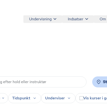
Undervisning
Indsatser
Om
S
u
Tidspunkt
Underviser
Vis kurser i 