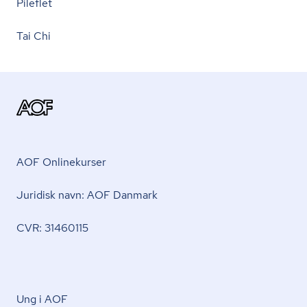
Pileflet
Tai Chi
AOF Onlinekurser
Juridisk navn: AOF Danmark
CVR: 31460115
Ung i AOF