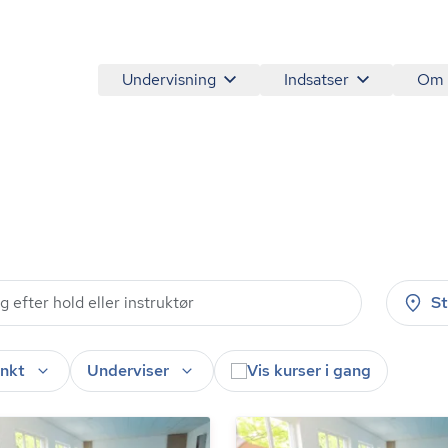
Undervisning
Indsatser
Om
S
nkt
Underviser
Vis kurser i gang