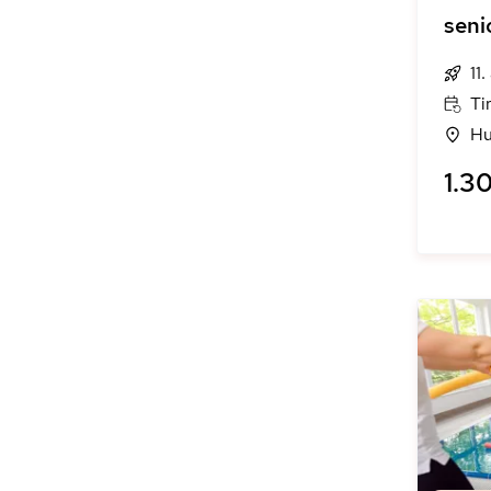
seni
11
Ti
Hu
1.30