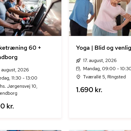
ketræning 60 +
Yoga | Blid og venli
ndborg
17. august, 2026
Mandag, 09:00 - 10:3
. august, 2026
Tværallé 5, Ringsted
edag, 11:30 - 13:00
hs. Jørgensvej 10,
1.690 kr.
endborg
0 kr.