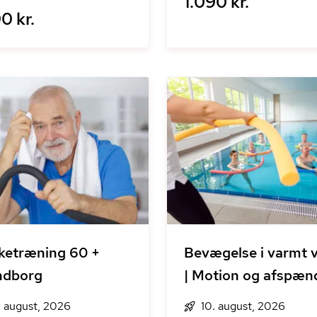
1.090 kr.
0 kr.
ketræning 60 +
Bevægelse i varmt 
ndborg
| Motion og afspæn
. august, 2026
10. august, 2026