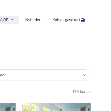
 AOF
Nyheder
Køb et gavekort
ted
170 kurser