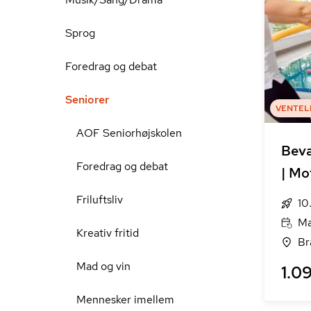
Sprog
Foredrag og debat
Seniorer
VENTEL
AOF Seniorhøjskolen
Bevæ
Foredrag og debat
| Mo
Friluftsliv
10
Ma
Kreativ fritid
Br
Mad og vin
1.09
Mennesker imellem