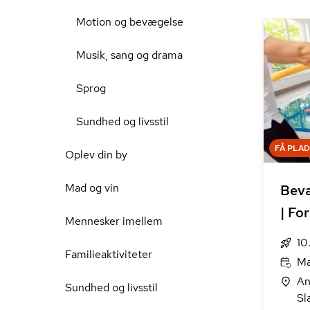
Motion og bevægelse
Musik, sang og drama
Sprog
Sundhed og livsstil
FÅ PLA
Oplev din by
Mad og vin
Bevæ
| Fo
Mennesker imellem
10
Familieaktiviteter
Ma
An
Sundhed og livsstil
Sl