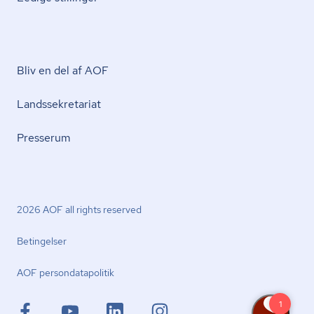
Bliv en del af AOF
Lands­se­kre­ta­ri­at
Presserum
2026 AOF all rights reserved
Betingelser
AOF per­son­da­ta­po­li­tik