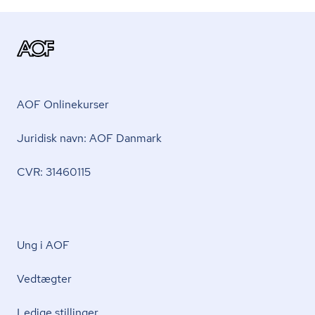
AOF Onlinekurser
Juridisk navn: AOF Danmark
CVR: 31460115
Ung i AOF
Vedtægter
Ledige stillinger