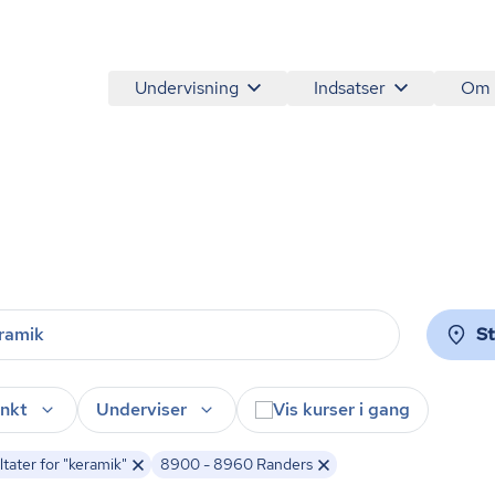
Undervisning
Indsatser
Om
S
nkt
Underviser
Vis kurser i gang
tater for "keramik"
8900 - 8960 Randers