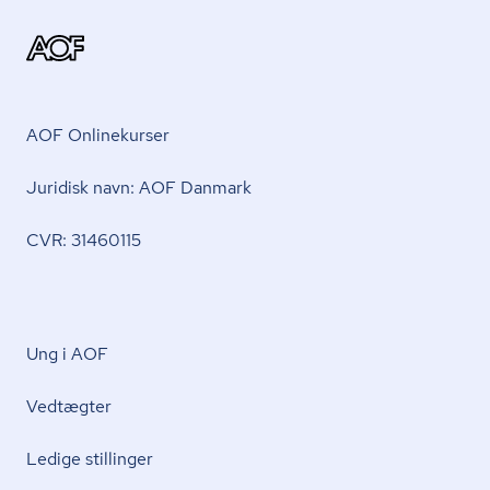
AOF Onlinekurser
Juridisk navn: AOF Danmark
CVR: 31460115
Ung i AOF
Vedtægter
Ledige stillinger