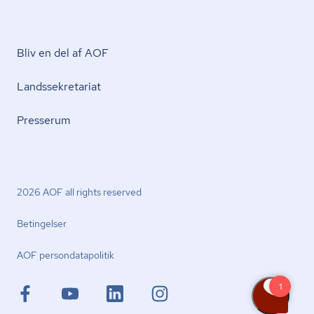
Bliv en del af AOF
Lands­se­kre­ta­ri­at
Presserum
2026 AOF all rights reserved
Betingelser
AOF per­son­da­ta­po­li­tik
facebook.com
youtube.com
linkedin.com
instagram.com