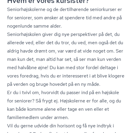
Hvem er vores kursister?
Se­ni­o­r­højsko­ler­ne og de dertilhørende seniorkurser er
for seniorer, som ønsker at spendere tid med andre på
nogenlunde samme alder.
Se­ni­o­r­højsko­len giver dig nye perspektiver på det, du
allerede ved, eller det du tror, du ved, men også det du
aldrig havde drømt om, var værd at vide noget om. Ser
man kun det, man altid har set, så ser man kun verden
med halvåbne øjne! Du kan med stor fordel deltage i
vores foredrag, hvis du er interesseret i at blive klogere
på verden og bruge hovedet på en ny måde.
Er du i tvivl om, hvorvidt du passer ind på en højskole
for seniorer? Så frygt ej. Højskolerne er for alle, og du
kan både komme alene eller tage en ven eller et
familiemedlem under armen.
Vil du gerne udvide din horisont og få nye indtryk i