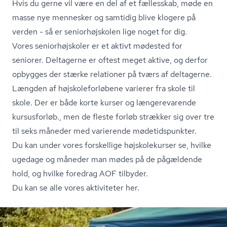
Hvis du gerne vil være en del af et fællesskab, møde en
masse nye mennesker og samtidig blive klogere på
verden - så er se­ni­o­r­højsko­len lige noget for dig.
Vores se­ni­o­r­højsko­ler er et aktivt mødested for
seniorer. Deltagerne er oftest meget aktive, og derfor
opbygges der stærke relationer på tværs af deltagerne.
Længden af højsko­le­for­lø­be­ne varierer fra skole til
skole. Der er både korte kurser og længerevarende
kursusforløb., men de fleste forløb strækker sig over tre
til seks måneder med varierende mø­de­tids­punk­ter.
Du kan under vores forskellige højskolekurser se, hvilke
ugedage og måneder man mødes på de pågældende
hold, og hvilke foredrag AOF tilbyder.
Du kan se alle vores aktiviteter her.