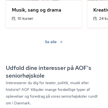
Musik, sang og drama
Kreativ
10 kurser
24 k
Se alle
Udfold dine interesser på AOF's
seniorhøjskole
Interesserer du dig for teater, politik, musik eller
historie? AOF tilbyder mange forskellige typer af
oplevelser og foredrag på vores se­ni­o­r­højsko­ler rundt
om i Danmark.