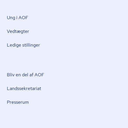
Ung i AOF
Vedtægter
Ledige stillinger
Bliv en del af AOF
Lands­se­kre­ta­ri­at
Presserum